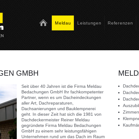
Meldau
Bedachungen
Meldau
Leistungen
Referenzen
GEN GMBH
MELD
Dachdec
Seit über 40 Jahren ist die Firma Meldau
Bedachungen GmbH Ihr fachkompetenter
Dachdec
Partner, wenn es um Dacheindeckungen
Dachdec
aller Art, Dachreparaturen,
Auszubi
Dachsanierungen und Bauklempnerei
Zimmer
geht. In dieser Zeit hat sich die 1981 von
Klempne
Dachdeckermeister Reiner Meldau
Kaufmän
gegründete Firma Meldau Bedachungen
GmbH zu einem sehr leistungsfähigen
Unternehmen rund um das Dach im Raum